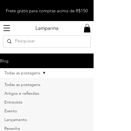
Frete grátis para compras acima de R$150
Lamparina
Blog
Todas as postagens
Todas as postagens
Artigos e reflexões
Entrevista
Evento
Lançamento
Resenha