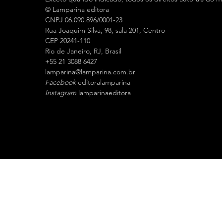
© Lamparina editora
CNPJ 06.090.896/0001-23
Rua Joaquim Silva, 98, sala 201, Centro
CEP 20241-110
Rio de Janeiro, RJ, Brasil
+55 21 3088 6427
l
amparina@lamparina.com.br
Facebook
editoralamparina
Instagram
lamparinaeditora