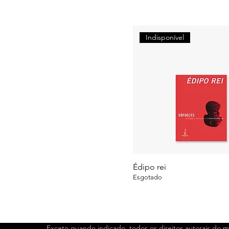
Indisponível
Édipo rei
Esgotado
Exceto quando indicado, todos os direitos autorais do ma