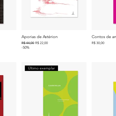
Aporias de Astérion
Contos de a
Preço normal
Preço promocional
Preço
R$ 44,00
R$ 22,00
R$ 30,00
-50%
Último exemplar