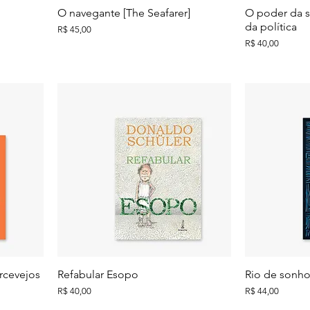
O navegante [The Seafarer]
O poder da s
da política
Preço
R$ 45,00
Preço
R$ 40,00
rcevejos
Refabular Esopo
Rio de sonh
Preço
Preço
R$ 40,00
R$ 44,00