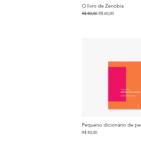
O livro de Zenóbia
Preço normal
Preço promocional
R$ 80,00
R$ 60,00
Pequeno dicionário de pe
Preço
R$ 40,00