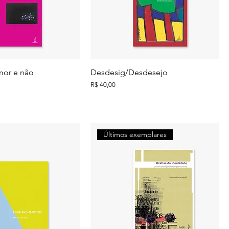
mor e não
Desdesig/Desdesejo
Preço
R$ 40,00
Últimos exemplares