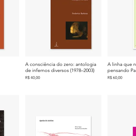
A consciência do zero: antologia
A linha que 
de infernos diversos (1978–2003)
pensando Pa
Preço
Preço
R$ 40,00
R$ 60,00