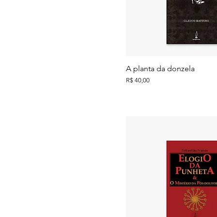
R$ 30
R$ 85
A planta da donzela
Preço
R$ 40,00