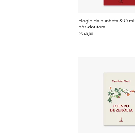
Elogio da punheta & O mis
pós-doutora
Preço
R$ 40,00