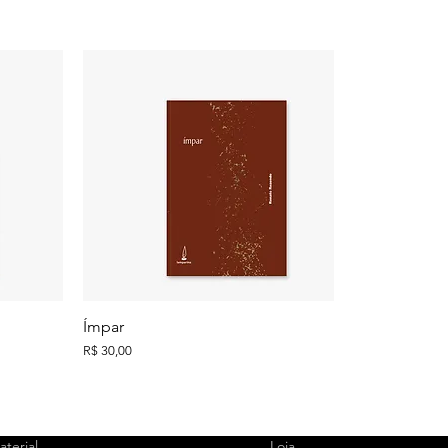
Ímpar
Preço
R$ 30,00
terial
Loja