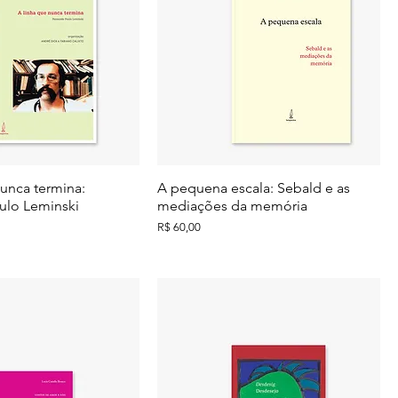
nunca termina:
A pequena escala: Sebald e as
ulo Leminski
mediações da memória
Preço
R$ 60,00