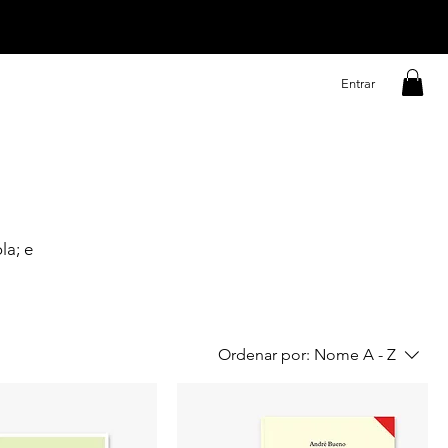
Entrar
la; e
Ordenar por:
Nome A - Z