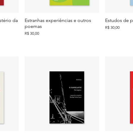
tério da
Estranhas experiências e outros
Estudos de p
poemas
Preço
R$ 30,00
Preço
R$ 30,00