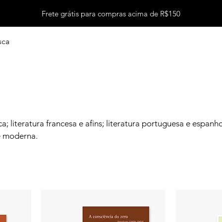
Frete grátis para compras acima de R$150
sca
ica; literatura francesa e afins; literatura portuguesa e espanho
 e moderna.