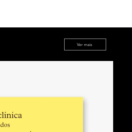
s catalans astuts…
s catalães astutos…
a tant enamorat…
me deixou tão apaixonado…
eau…
Ver mais
eau…
 de les nostres venes…
ntro de nossas veias…
gen…
ogem…