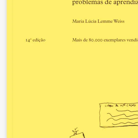
Pressentimento
Desdesig
Desdesejo
Prec
Pedido
Certesa
Certeza
Festa
Festa
Llacuna
Lagoa
Tarda
Tarde
Records
Lembranças
Esplendor
Esplendor
Hivern
Inverno
Oracle
Oráculo
Febre