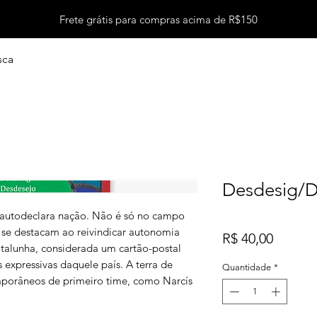
Frete grátis para compras acima de R$150
sca
Desdesig/D
 autodeclara nação. Não é só no campo
s se destacam ao reivindicar autonomia
Preço
R$ 40,00
atalunha, considerada um cartão-postal
 expressivas daquele país. A terra de
Quantidade
*
mporâneos de primeiro time, como Narcís