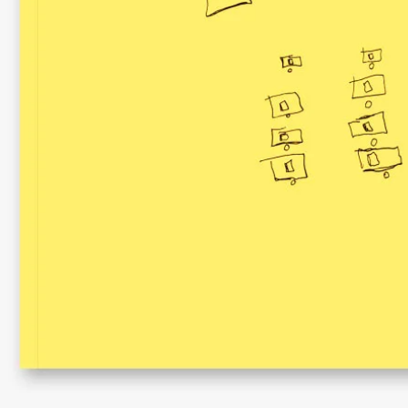
Febre
Desordre
Desordem
Entrevista com Narcí
Nota biobibliográfica