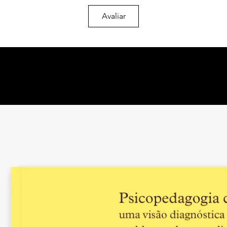
4.
Van recollir-me un
4. Recolheram-me un
Avaliar
5.
Un cors gentil m’
5. Um corso gentil 
6. Unreal city…
6.
Unreal city…
7. Que Paris était b
7.
Que Paris était b
8.
Corre la sang dins
8. Corre o sangue de
9.
Caravanes que fu
9. Caravanas que f
Desdesig
Desdesejo
Recança
Pesar
Desig
Desejo
Pressentiment