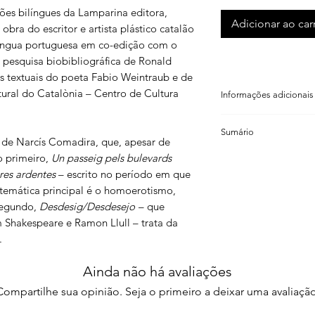
ões bilíngues da Lamparina editora,
Adicionar ao car
obra do escritor e artista plástico catalão
íngua portuguesa em co-edição com o
e pesquisa biobibliográfica de Ronald
s textuais do poeta Fabio Weintraub e de
tural do Catalònia – Centro de Cultura
Informações adicionais
Narcís Comadira
Sumário
Ronald Polito (traduç
s de Narcís Comadira, que, apesar de
ISBN: 85 98271 30 6
o primeiro,
Un passeig pels bulevards
Apresentação. Hedon
Código de barras: 9 
res ardentes
– escrito no período em que
Formato: 12,5×18cm
Un passeig pels bule
temática principal é o homoerotismo,
Número de páginas: 
Um passeio pelos bu
segundo,
Desdesig/Desdesejo
– que
Peso: 120g
 Shakespeare e Ramon Llull – trata da
Ano: 2005
1.
Van tancar-se amb
.
Bilíngue: português, 
1. Fecharam-se com 
Apoio: Insitut Ramon 
2. Fourmillante cité…
Ainda não há avaliações
2.
Fourmillante cité…
Compartilhe sua opinião. Seja o primeiro a deixar uma avaliação
3.
Sota la pell d’aq
3. Sob a pele dest