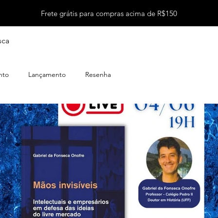
Frete grátis para compras acima de R$150
sca
nto
Lançamento
Resenha