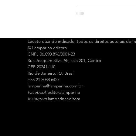
Exceto quando indicado, todos os direitos autorais do ma
© Lamparina editora
CNPJ 06.090.896/0001-23
Rua Joaquim Silva, 98, sala 201, Centro
CEP 20241-110
Rio de Janeiro, RJ, Brasil
+55 21 3088 6427
l
amparina@lamparina.com.br
Facebook
editoralamparina
Instagram
lamparinaeditora