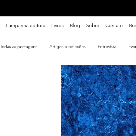
Lamparina editora
Livros
Blog
Sobre
Contato
Bu
Todas as postagens
Artigos e reflexões
Entrevista
Eve