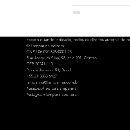
Exceto quando indicado, todos os direitos autorais do ma
© Lamparina editora
CNPJ 06.090.896/0001-23
Rua Joaquim Silva, 98, sala 201, Centro
CEP 20241-110
Rio de Janeiro, RJ, Brasil
+55 21 3088 6427
l
amparina@lamparina.com.br
Facebook
editoralamparina
Instagram
lamparinaeditora