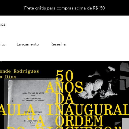
Frete grátis para compras acima de R$150
sca
nto
Lançamento
Resenha