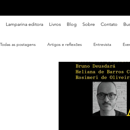
Lamparina editora
Livros
Blog
Sobre
Contato
Bu
Todas as postagens
Artigos e reflexões
Entrevista
Eve