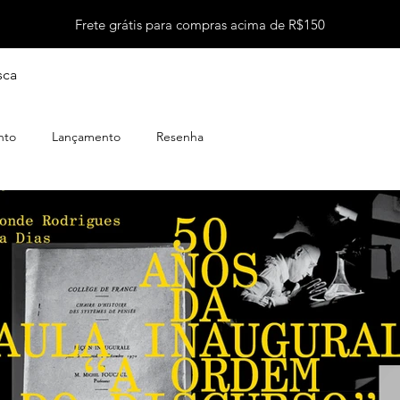
Frete grátis para compras acima de R$150
sca
nto
Lançamento
Resenha