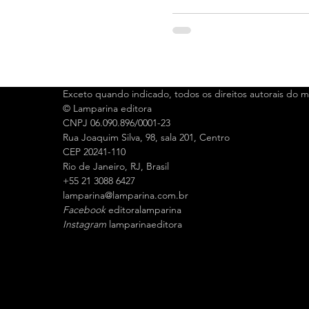
Exceto quando indicado, todos os direitos autorais do ma
© Lamparina editora
CNPJ 06.090.896/0001-23
Rua Joaquim Silva, 98, sala 201, Centro
CEP 20241-110
Rio de Janeiro, RJ, Brasil
+55 21 3088 6427
l
amparina@lamparina.com.br
Facebook
editoralamparina
Instagram
lamparinaeditora