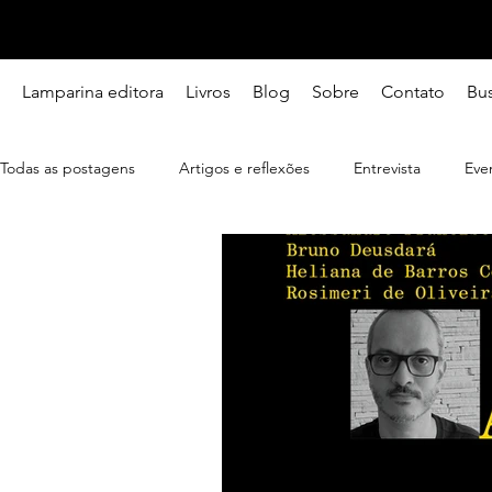
Lamparina editora
Livros
Blog
Sobre
Contato
Bu
Todas as postagens
Artigos e reflexões
Entrevista
Eve