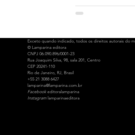
Exceto quando indicado, todos os direitos autorais do ma
© Lamparina editora
CNPJ 06.090.896/0001-23
Rua Joaquim Silva, 98, sala 201, Centro
CEP 20241-110
Rio de Janeiro, RJ, Brasil
+55 21 3088 6427
l
amparina@lamparina.com.br
Facebook
editoralamparina
Instagram
lamparinaeditora