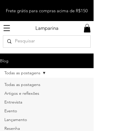
Frete grátis para compras acima de R$150
Lamparina
Blog
Todas as postagens
Todas as postagens
Artigos e reflexões
Entrevista
Evento
Lançamento
Resenha