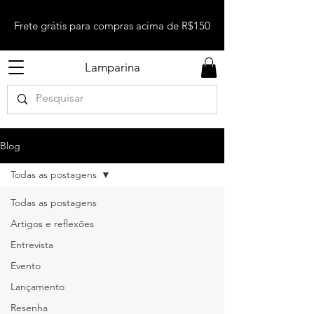
Frete grátis para compras acima de R$150
Lamparina
Blog
Todas as postagens
Todas as postagens
Artigos e reflexões
Entrevista
Evento
Lançamento
Resenha