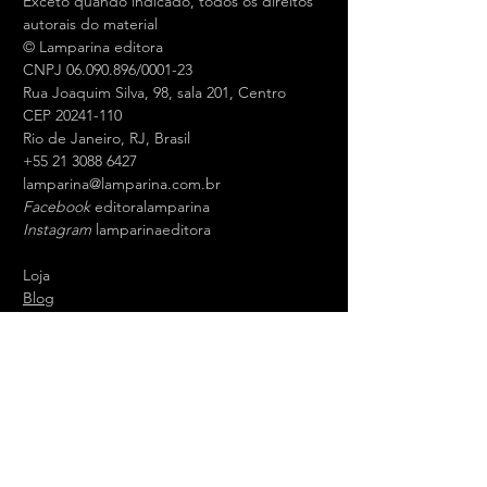
Exceto quando indicado, todos os direitos
autorais do material
© Lamparina editora
CNPJ 06.090.896/0001-23
Rua Joaquim Silva, 98, sala 201, Centro
CEP 20241-110
Rio de Janeiro, RJ, Brasil
+55 21 3088 6427
l
amparina@lamparina.com.br
Facebook
editoralamparina
Instagram
lamparinaeditora
Loja
Blog
Sobre
Contato
Termos de uso
Entrega
Trocas e devoluções
Política de privacidade