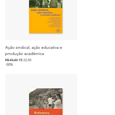
Ação sindical, ação educativa e
produção acadêmica
Preço normal
Preço promocional
R$ 45,00
R$ 22,50
-50%