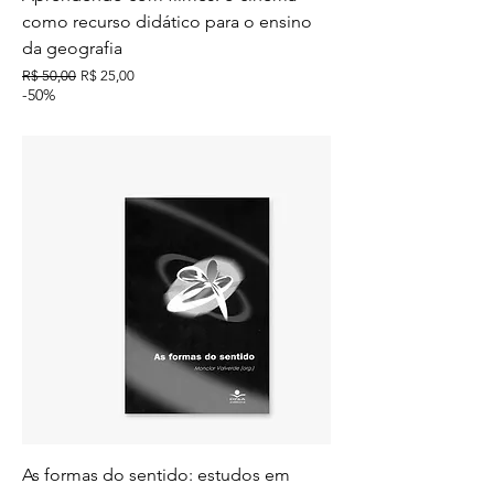
como recurso didático para o ensino
da geografia
Preço normal
Preço promocional
R$ 50,00
R$ 25,00
-50%
As formas do sentido: estudos em