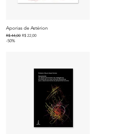
Aporias de Astérion
Preço normal
Preço promocional
R$ 44,00
R$ 22,00
-50%