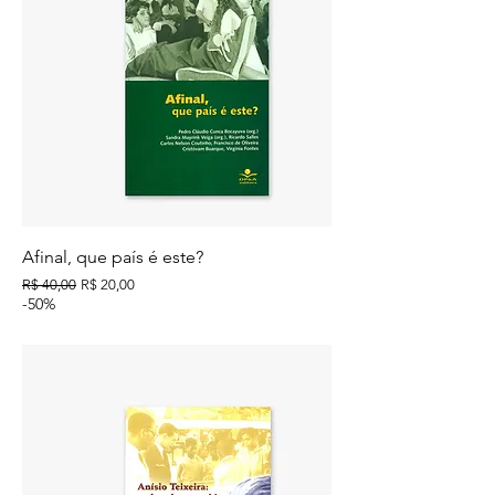
Afinal, que país é este?
Preço normal
Preço promocional
R$ 40,00
R$ 20,00
-50%