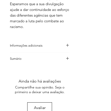
Esperamos que a sua divulgação
ajude a dar continuidade ao esforço
das diferentes agências que tem
marcado a luta pelo combate ao
racismo.
Informações adicionais
Claudia Miranda (organização)
Sumário
Francisco Lopes de Aguiar
(organização)
Nilma Lino Gomes
Maria Clara di Pierro (organização)
I. Levantamento bibliográfico sobre
ISBN: 85 74902 86 1
relações raciais e educação: uma
Código de barras: 9 788574 902869
Ainda não há avaliações
contribuição aos pesquisadores e
Formato: 14×21cm
Compartilhe sua opinião. Seja o
pesquisadoras da área
Número de páginas: 144
primeiro a deixar uma avaliação.
Peso: 250g
Claudia Miranda
Ano: 2004
II. Bibliografia básica sobre relações
Coedição: LPP, Uerj
Avaliar
raciais e educação