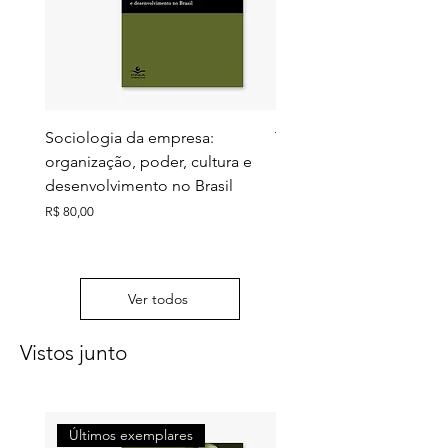
Sociologia da empresa:
Territórios do futuro: e
organização, poder, cultura e
meio ambiente e ação c
desenvolvimento no Brasil
Preço
R$ 130,00
Preço
R$ 80,00
Ver todos
Vistos junto
Últimos exemplares
Últimos exemplares