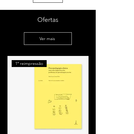
Alguns exemplares podem
apresentar sinais da idade que não
III. Relações raciais e educação
comprometem a leitura
Ofertas
IV. Desigualdades raciais e educação
V. Educação e ações afirmativas
Ver mais
VI. Ensino superior e desigualdades
raciais
1ª reimpressão