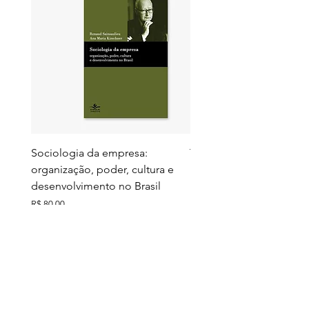
Sociologia da empresa:
Territórios do futuro: e
organização, poder, cultura e
meio ambiente e ação c
desenvolvimento no Brasil
Preço
R$ 130,00
Preço
R$ 80,00
Ver todos
Comprados junto