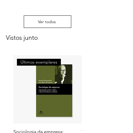
Ver todos
Vistos junto
Últimos exemplares
Últimos exemplares
Sociologia da empresa:
Territórios do futuro: e