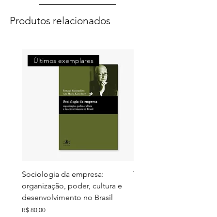
Produtos relacionados
Últimos exemplares
Últimos exemplares
Sociologia da empresa:
Territórios do futuro: e
organização, poder, cultura e
meio ambiente e ação c
desenvolvimento no Brasil
Preço
R$ 130,00
Preço
R$ 80,00