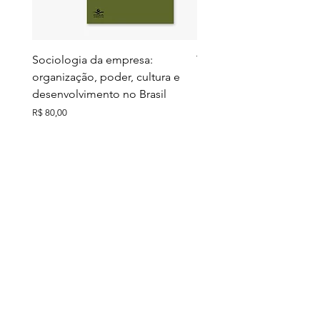
Sociologia da empresa:
Territórios do futuro: e
organização, poder, cultura e
meio ambiente e ação c
desenvolvimento no Brasil
Preço
R$ 130,00
Preço
R$ 80,00
Ver todos
Comprados junto
Últimos exemplares
Últimos exemplares