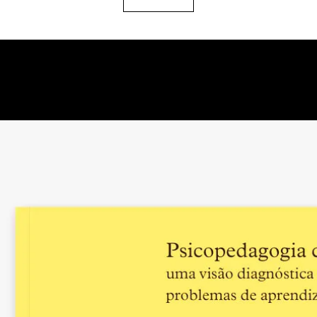
Luiza Teles Mascaren
Tecendo psicologias
escolas e universidad
Carmen Ines Debenett
Barros
Escrever, corporar, in
formação de profess
Ariana Fonseca da Sil
Macedo e Valéria Vil
Nós da escrita e escri
Anelice Ribetto
Corresponder(nos): 
como forma de estar 
Carina Rattero
¿Qué nos hace ser ma
pedagógica