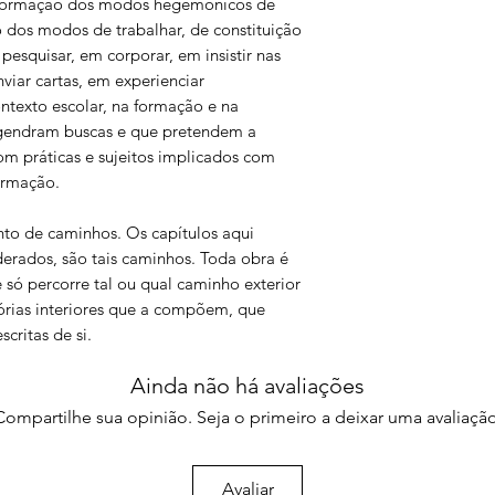
nsformação dos modos hegemônicos de
perigo à escultura de
io dos modos de trabalhar, de constituição
esquisar, em corporar, em insistir nas
Virgínia Kastrup e Ve
O papel da escrita n
nviar cartas, em experienciar
problema da coemer
ntexto escolar, na formação e na
gendram buscas e que pretendem a
Anderson Ferrari e R
om práticas e sujeitos implicados com
Escritas de si em diá
formação.
estudantes de pedag
problematiza relaçõe
nto de caminhos. Os capítulos aqui
derados, são tais caminhos. Toda obra é
Renata Morais Lima e 
só percorre tal ou qual caminho exterior
Cartas como método 
órias interiores que a compõem, que
professor
critas de si.
Luiz Antonio Saléh 
A escrita de si na fo
Ainda não há avaliações
subjetivação das exp
Compartilhe sua opinião. Seja o primeiro a deixar uma avaliação
Eduardo Antonio de 
A escrita em atos de
Avaliar