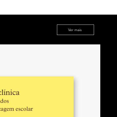
has e Márcia Moraes
 e modos de fazer educação entre
es: os desafios de fazer com
i e Maria Elizabeth Barros de
Ver mais
screver: prática da criação de si na
ores
va, Bruno da Silva Rodrigues
hena
tores de si: as palavras resistem
un gesto que hospeda la amistad
juntos en la educación
estros?: paradojas de la relación