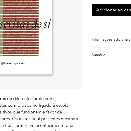
Adicionar ao car
Informações adicionais
Rosimeri de Oliveira 
Sumário
Heliana de Barros Co
ISBN: 978 85 83160 6
Rosimeri de Oliveira
Código de barras: 9 
Rodrigues
Formato: 14×21cm
Apresentação
Número de páginas: 
Peso: 300g
Rosimeri de Oliveira 
Ano: 2019
Modos de trabalhar 
ros de diferentes professores,
Coedição: Faperj e 
professores: escrita d
stes com o trabalho ligado à escola
básica
sitivos que funcionem a favor de
ores. Os textos aqui presentes mostram
Heliana de Barros C
se transformar em acontecimento que
Ensaio sobre a escri