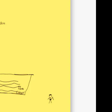
nhã há de ser outro dia”:
s em tempos nebulosos
Dias Mello, Rosilene de Lima Costa,
ra e Andreia Cardoso da Silva
te Ambiente Alteridade no Ciep
os Santos, Isabel de Oliveira
cante Silva, Ana Carolina Freitas
iel Spangemberg Moura Rocha,
 e Larissa Cristina Barros dos
Entre Escritas, Escutas e Cartas
res Entre Universidade e Escola
er Omar Kohan
estudos escreve: o Nefi
ita de si