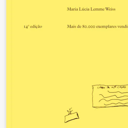
Mairce Araújo
“Apesar de você, ama
processos formativo
Ana Luiza Gonçalves 
Aymê Silva de Olivei
Experiências com Ar
411
Carolina Bertassoni d
Mendes, Jussara Caval
de Guimarães, Gabr
Luciana Porto da Mata
Santos
Conexão Macedo: Por 
para Formar Professo
Básica
Simone Berle e Walt
Quando um grupo de 
(Proped/Uerj) e a escr