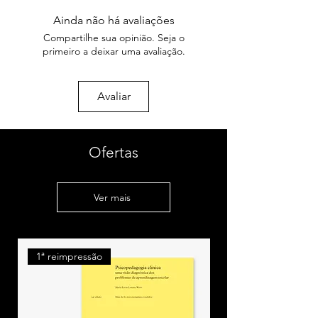
Número de páginas: 144
Estranhas experiências (inéditos)
Peso: 230g
Ainda não há avaliações
Ano: 2004
Compartilhe sua opinião. Seja o
Poética
Coleção: O bicho alfabeto
primeiro a deixar uma avaliação.
Alguns exemplares podem
Anotações de Viagem
apresentar sinais da idade que não
1. Meio-dia
comprometem a leitura
Avaliar
2. Praia na ilha
3. Carta
4. Ruínas romanas
5. Em trânsito
Ofertas
6. A chegada
Poemas para ler em voz alta
Ver mais
1. Eros
2. quando o calor da noite de verão…
3. a colcha era verde…
4. nosso hábitos delicados e
1ª reimpressão
perversos…
5. é hora de dizer claramente como
são as coisas…
6. seus olhos têm muitas cores…