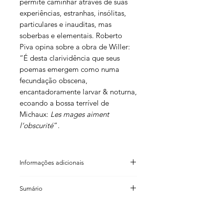
permite caminhar através de suas
experiências, estranhas, insólitas,
particulares e inauditas, mas
soberbas e elementais. Roberto
Piva opina sobre a obra de Willer:
“É desta clarividência que seus
poemas emergem como numa
fecundação obscena,
encantadoramente larvar & noturna,
ecoando a bossa terrível de
Michaux:
Les mages aiment
l’obscurité
”.
Informações adicionais
Claudio Willer
Sumário
ISBN: 85 98271 11 X
Código de barras: 9 788598 271118
Apresentação
Formato: 16×23cm