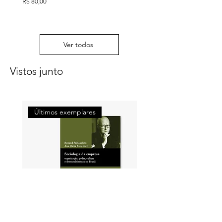
Preço
R$ 80,00
Ver todos
Vistos junto
Últimos exemplares
Últimos exemplares