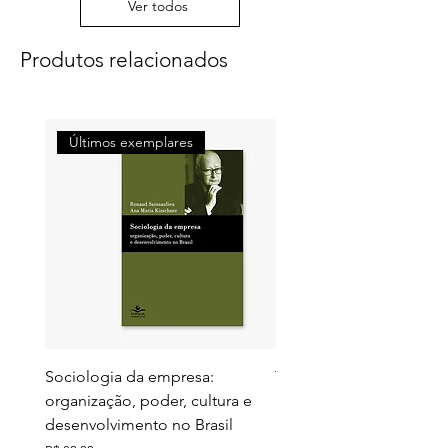
Ver todos
Produtos relacionados
Últimos exemplares
Últimos exemplares
Sociologia da empresa:
Territórios do futuro: e
organização, poder, cultura e
meio ambiente e ação c
desenvolvimento no Brasil
Preço
R$ 130,00