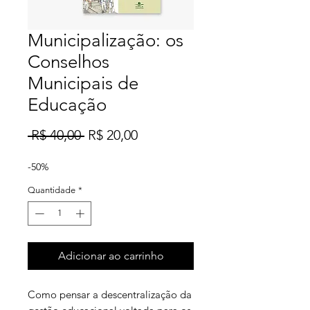
Municipalização: os
Conselhos
Municipais de
Educação
Preço
Preço
 R$ 40,00 
R$ 20,00
normal
promocional
-50%
Quantidade
*
Adicionar ao carrinho
Como pensar a descentralização da