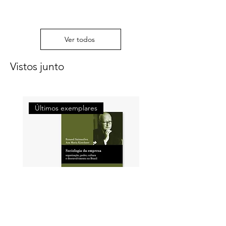
Referências
Índice onomástico
Ver todos
Vistos junto
Últimos exemplares
Últimos exemplares