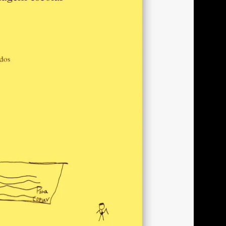
 consanguinidade e
stiço: um racismo à brasileira
ticação do negro, disciplina para
ivre ao operário higienizado: corpo
cial
alho assalariado e o trabalhador
dos, desocupados e vadios
igosas: naturalização do perigo
corpos inúteis: eficiência e
l
ta: reino da exclusão
eino da exclusão
ernamento sem muros: purgatório
ulo dos delinquentes
os da exclusão: caridade e