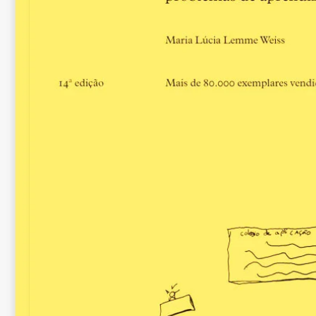
Belford Roxo
3.7.6. Miscigenação,
embranquecimento
3.7.7. O elogio ao me
3.7.8. Racismo: domes
o imigrante
3.8. Do trabalhador l
deficiente e fardo so
3.8.1. Formas de trab
indígena
3.8.2. Desclassifica
3.8.3. As classes per
social na pobreza
3.8.4. Corpos úteis e 
deficiência
4. A exclusão colonia
4.1. A terra descober
4.1.1. Marranos no r
4.1.2. O grande int
dos brancos, ergást
4.1.3. Novos contorn