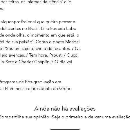
as feiras, os infames da ciência’ e ‘o
2.5. A Inquisição e a
s.
2.6. Confissão: sexo
2.7. Movimento eugên
alquer profissional que queira pensar a
2.7.1. Utopia eugêni
eficientes no Brasil. Lilia Ferreira Lobo
ordem social
r de onde olha, o momento em que está, o
2.7.2. Medidas regen
ável de sua paixão’. Como o poeta Manoel
casamentos, esterili
er: ‘Sou um sujeito cheio de recantos, / Os
2.7.3. Medidas profi
2.8. Retrato da triste
eio avencas. / Tem hora, Proust. / Ouço
misericórdia
la-Sete e Charles Chaplin. / O dia vai
3. Corpo cativo e cor
deficiência
o Programa de Pós-graduação em
3.1. Os fantasmas re
ral Fluminense e presidente do Grupo
3.2. Corpo cativo e 
e exposição nos me
3.3. Escravos, escravi
Ainda não há avaliações
3.4. Pau, pão e pano:
3.4.1. Os três “p’s”:
Compartilhe sua opinião. Seja o primeiro a deixar uma avaliação
3.4.2. Pão e pano: al
alimentação