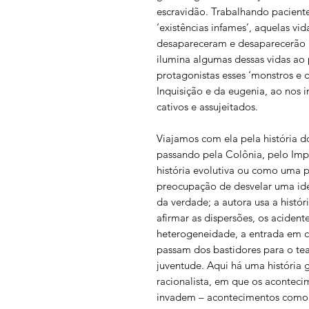
escravidão. Trabalhando paciente
‘existências infames’, aquelas v
desapareceram e desaparecerão no
ilumina algumas dessas vidas a
protagonistas esses ‘monstros e d
Inquisição e da eugenia, ao nos 
cativos e assujeitados.
Viajamos com ela pela história d
passando pela Colônia, pelo Im
história evolutiva ou como uma 
preocupação de desvelar uma iden
da verdade; a autora usa a histó
afirmar as dispersões, os acident
heterogeneidade, a entrada em ce
passam dos bastidores para o te
juventude. Aqui há uma história 
racionalista, em que os aconteci
invadem – acontecimentos como ‘o