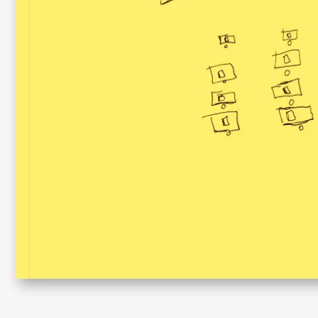
pobreza
4.1.4. O jogo comple
4.2. Urgências do con
instrumentos da car
4.2.1. Vilas coloniai
4.2.2. Doentes, defei
miséria na colônia
4.2.3. As Misericórdi
colônia
4.2.4. Irmandades d
4.3. Novas vigilâncias
4.3.1. Desordem soci
4.3.2. Família e norm
4.3.3. Limpeza urban
4.3.4. O hospital: a
poder médico
4.3.5. Filantropia e r
da miséria
5. A inclusão instituc
5.1. A higienização d