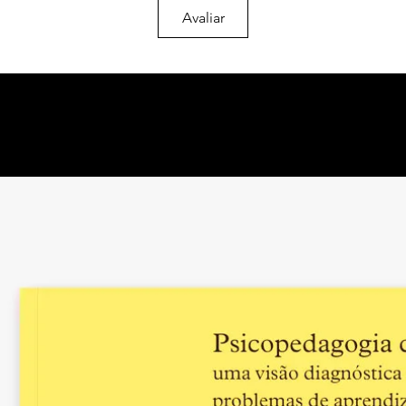
3.4.3. Pau: as marcas
Avaliar
3.5. Corpo cativo: sa
3.5.1. Rebeldias e re
3.5.2. Outras resistên
redes de solidaried
3.6. Corpo descartáve
3.6.1. Divisão de trab
especializadas da fá
3.6.2. As mutilações 
rainha escrava do E
3.6.3. Trabalho escr
3.6.4. Escravo: o co
3.7. As teorias do ra
3.7.1. Estatuto da p
gentio
3.7.2. A emergência 
científico
3.7.3. Conde Gobinea
3.7.4. Imagens leiga
o darwinismo social 
3.7.5. O negro: obje