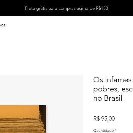
Frete grátis para compras acima de R$150
sca
Os infames 
pobres, esc
no Brasil
Preço
R$ 95,00
Quantidade
*