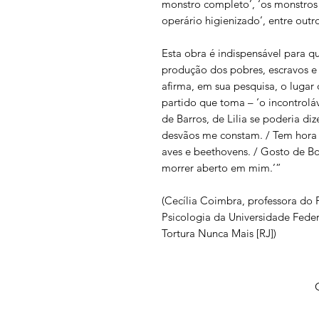
monstro completo’, ‘os monstros d
operário higienizado’, entre outro
Esta obra é indispensável para qu
produção dos pobres, escravos e d
afirma, em sua pesquisa, o luga
partido que toma – ‘o incontrol
de Barros, de Lilia se poderia diz
desvãos me constam. / Tem hora l
aves e beethovens. / Gosto de Bo
morrer aberto em mim.’”
(Cecília Coimbra, professora d
Psicologia da Universidade Fede
Tortura Nunca Mais [RJ])