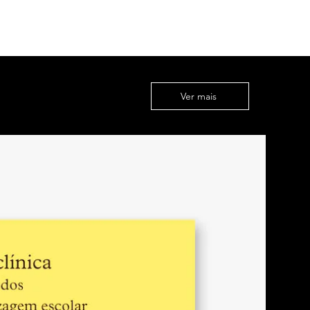
 da escrita no corpo
beres, rebeldias e resistências
beliões
cias: vida comunitária, família e
ade
l e trabalho industrial
Ver mais
alho: do canavial às funções
brica do engenho
do trabalho: Teresa de Cabinda, a
ngenho de Sebiró
avo: deformidades e doenças
rpo descartável do poder médico
cismo: domesticação e disciplina
ureza de sangue e a exclusão do
da noção de raça: o racismo
u no Brasil
s do negro e saberes competentes:
de Nina Rodrigues
to da ciência de Henrique de Brito