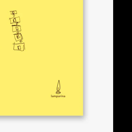
mentar entre exclusão e inclusão
trole sobre a colônia: os
idade
s: cenário do movimento da caridade
tuosos e vadios: os males da
as: instrumento de controle da
e ajuda mútua
: a aliança médico-filantrópica
al e segurança das cidades
alização da infância
a e repressão
propriação do corpo doente pelo
acionalidade empresarial: o controle
ional
a criança pobre: prevenir fardos e