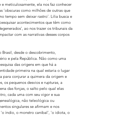
1.1. A terra descober
 e meticulosamente, ela nos faz conhecer
avesso
idas ‘obscuras como milhões de outras que
1.2. O índio: monstro
 tempo sem deixar rastro’. Lilia busca e
1.3. Monstros: do mu
o pesquisar acontecimentos que têm como
representações
egenerados’, ao nos trazer os tribunais da
1.4. A biologia dos 
impactar com as narrativas desses corpos
espécie
1.4.1. Hereditaried
1.4.2. Morel e a deg
1.5. Espelhos da alm
o Brasil, desde o descobrimento,
1.6. O idiota: monst
pério e pela República. Não como uma
1.7. Surdo-mudo: for
pesquisa das origens em que há a
1.8. Monstros famoso
tidade primeira na qual estaria o lugar
ciência
ria para conjurar a quimera da origem e
es, os pequenos desvios e rupturas, a
2. Os tribunais: Inqu
na das forças, o salto pelo qual elas
2.1. Da inquisição m
atro, cada uma com seu vigor e sua
2.2. A peste e o poet
genealógica, não teleológica ou
de Camaragibe
2.3. Brites: personag
mentos singulares se afirmam e nos
2.4. Mentecaptos, ce
 índio, o monstro canibal’, ‘o idiota, o
inquisitoriais