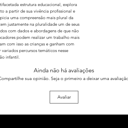
ifacetada estrutura educacional, explora
Maria Lúcia Martins P
 a partir de sua vivência profissional e
Roda de conversa na 
ropicia uma compreensão mais plural da
em justamente na pluralidade um de seus
Maria Fernanda Silvei
ecidos com dados e abordagens de que não
Martins Pinto Lara
cadores podem realizar um trabalho mais
Descobrindo bebês –
ham com isso as crianças e ganham com
trabalho com criança
r variados percursos temáticos nesse
 infantil.
Maria Fernanda Silve
de Souza
O psicólogo e a educ
Ainda não há avaliações
Compartilhe sua opinião. Seja o primeiro a deixar uma avaliação
Adriana Barbosa Soar
“Caminhando e cant
Avaliar
Ercília Perrone e Mari
Era uma vez…