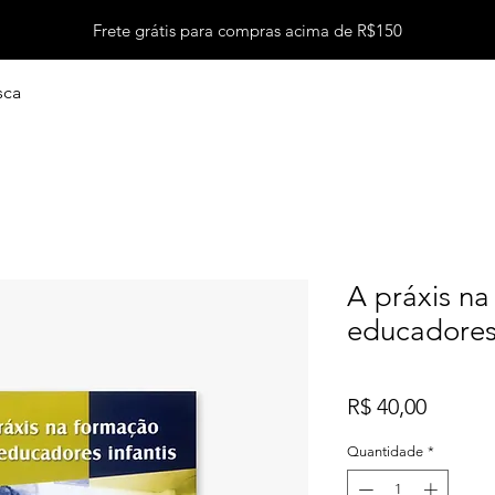
Frete grátis para compras acima de R$150
sca
A práxis n
educadores 
Preço
R$ 40,00
Quantidade
*