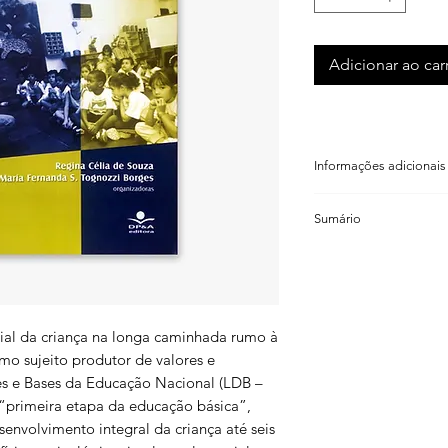
Adicionar ao car
Informações adicionais
Regina Célia de Souz
Sumário
Maria Fernanda S Tog
ISBN: 85 7490 156 3
Maria Fernanda Silve
Código de barras: 9
de Souza
Formato: 14×21cm
1980 – O ano em qu
Número de páginas: 
Peso: 170g
icial da criança na longa caminhada rumo à
José Henrique Nogue
Ano: 2002
omo sujeito produtor de valores e
Voz falada, voz canta
Alguns exemplares p
zes e Bases da Educação Nacional (LDB –
que não comprometem
Regina Célia de Souz
 “primeira etapa da educação básica”,
Blablabla, tititi – f
senvolvimento integral da criança até seis
teoria na prática não