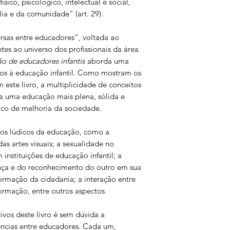
sico, psicológico, intelectual e social,
a e da comunidade” (art. 29).
Maria Fernanda Silve
O olhar do psicólog
rsas entre educadores”, voltada ao
crianças de 0 a 6 ano
es ao universo dos profissionais da área
ão de educadores infantis
aborda uma
Mônica Sica
os à educação infantil. Como mostram os
Que tal um olhar mai
este livro, a multiplicidade de conceitos
infantil?
ra uma educação mais plena, sólida e
Maria Fernanda Silve
ico de melhoria da sociedade.
A sexualidade no coti
fazer com ela?
tos lúdicos da educação, como a
as artes visuais; a sexualidade no
Jacilene Mesquita Vi
 instituições de educação infantil; a
Educação e cidadani
ença e do reconhecimento do outro em sua
formação da cidadania; a interação entre
Rosanes Rocha
formação, entre outros aspectos.
Educação especial… 
Joel Bressa da Cunh
ivos deste livro é sem dúvida a
Ampliando o foco da 
ências entre educadores. Cada um,