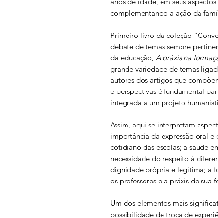
anos de idade, em seus aspectos fí
complementando a ação da famíli
Primeiro livro da coleção “Conve
debate de temas sempre pertinent
da educação,
A práxis na formaç
grande variedade de temas ligad
autores dos artigos que compõem 
e perspectivas é fundamental pa
integrada a um projeto humaníst
Assim, aqui se interpretam aspec
importância da expressão oral e d
cotidiano das escolas; a saúde em
necessidade do respeito à difer
dignidade própria e legítima; a 
os professores e a práxis de sua 
Um dos elementos mais significat
possibilidade de troca de experi