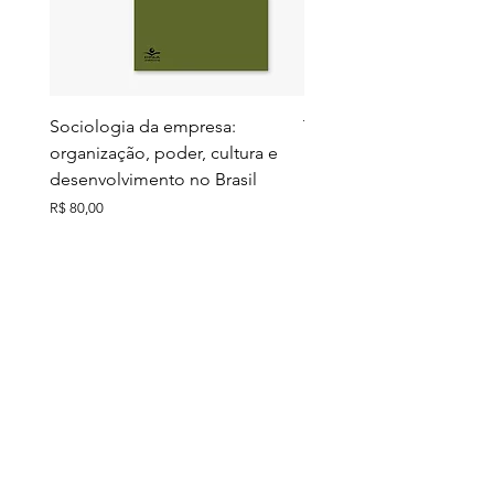
Sociologia da empresa:
Territórios do futuro: e
organização, poder, cultura e
meio ambiente e ação c
desenvolvimento no Brasil
Preço
R$ 130,00
Preço
R$ 80,00
Ver todos
Comprados junto
Últimos exemplares
Últimos exemplares