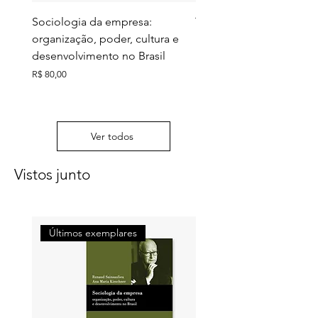
Siglas
Sociologia da empresa:
Territórios do futuro: e
organização, poder, cultura e
meio ambiente e ação c
desenvolvimento no Brasil
Preço
R$ 130,00
Preço
R$ 80,00
Ver todos
Vistos junto
Últimos exemplares
Últimos exemplares