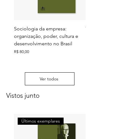
Sociologia da empresa:
Territórios do futuro: e
organização, poder, cultura e
meio ambiente e ação c
desenvolvimento no Brasil
Preço
R$ 130,00
Preço
R$ 80,00
Ver todos
Vistos junto
Últimos exemplares
Últimos exemplares