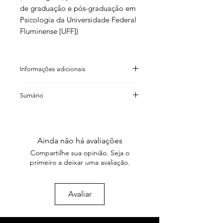
de graduação e pós-graduação em
Psicologia da Universidade Federal
Fluminense [UFF])
Informações adicionais
Maria Lívia do Nascimento
Sumário
(organização)
Estela Scheinvar (organização)
Maria Lívia do Nascimento e Estela
ISBN: 978 85 98271 84 2
Scheinvar
Código de barras: 9 788598 271842
Interfaces: o conselho tutelar como
Formato: 12×18cm
Ainda não há avaliações
campo de intervenção
Número de páginas: 176
Compartilhe sua opinião. Seja o
Peso: 170g
primeiro a deixar uma avaliação.
Maria Lívia do Nascimento e Estela
Ano: 2010
Scheinvar
Coedição: Faperj
Crises e deslocamentos como
Avaliar
potência
Maria Clara Fernandes