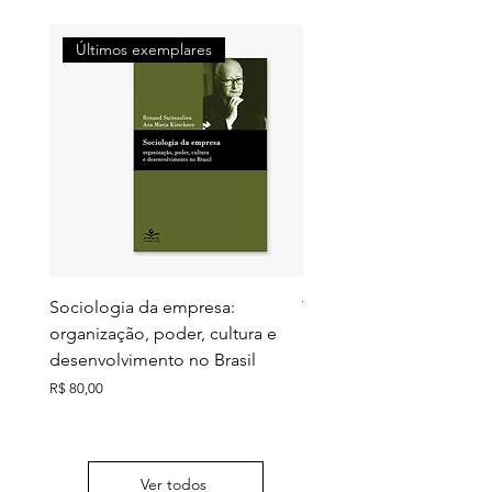
Últimos exemplares
Últimos exemplares
Sociologia da empresa:
Territórios do futuro: e
organização, poder, cultura e
meio ambiente e ação c
desenvolvimento no Brasil
Preço
R$ 130,00
Preço
R$ 80,00
Ver todos