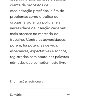
diante de processos de
escolarização precários, além de
problemas como o tráfico de
drogas, a violência policial e a
necessidade de inserção cada vez
mais precoce no mercado de
trabalho. Contra as adversidades,
porém, há potências de vida,
esperanças, expectativas e sonhos,
registrados com apuro nas palavras
nômades que compõem este livro.
Informações adicionais
Denise Cordeiro
Sumário
ISBN: 978 85 98271 67 5
Código de barras: 9 788598 271675
Estela Scheinvar e Paulo Carrano
Formato: 14×21cm
Jovens entre controles, escapes e
Número de páginas: 240