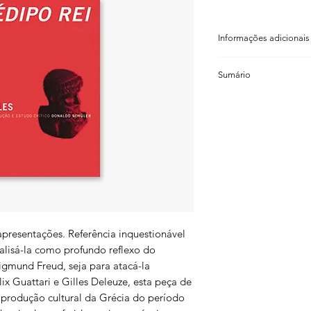
Informações adicionais
Sófocles
Sumário
Donaldo Schüler (tra
ISBN: 85 98271 08 X
Não contém sumário
Código de barras: 9 
Formato: 12×15,5cm
Número de páginas: 
Peso: 150g
Ano: 2004
Coleção: Cena Viva
 apresentações. Referência inquestionável
nalisá-la como profundo reflexo do
gmund Freud, seja para atacá-la
 Guattari e Gilles Deleuze, esta peça de
 produção cultural da Grécia do período