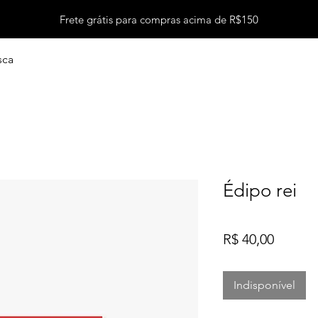
Frete grátis para compras acima de R$150
sca
Édipo rei
Preço
R$ 40,00
Indisponível