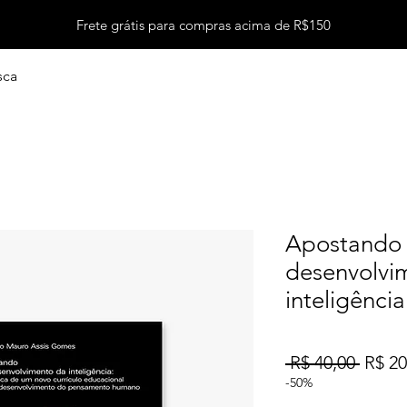
Frete grátis para compras acima de R$150
sca
Apostando
desenvolvi
inteligência
Preço
 R$ 40,00 
R$ 20
norma
-50%