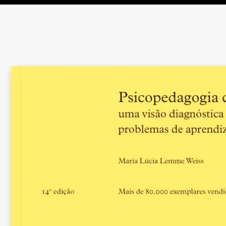
Um ensino que cons
6. O computador e
Softwares
como “fit
Aprender a pensar a
7. Construindo um 
Uma aula focada no
Relações éticas e as 
Como construir um p
habilidades do pe
A construção de um 
do processo de p
Como avaliar um pr
8. Conclusão
Referências bibliog