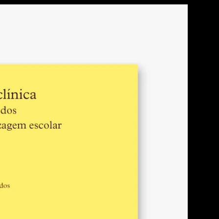
trói atitudes
 o ensino do pensamento
as”?
través de
softwares
ensino do pensamento
 desenvolvimento do pensamento
formas de interação na sala de aula
lano de ensino focado em
nsamento
vocabulário para o gerenciamento
ensamento
ograma de ensino
ráficas