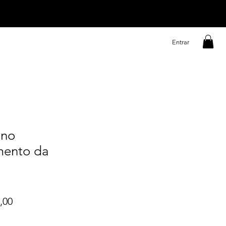
Entrar
 no
mento da
Preço
,00
l
promocional