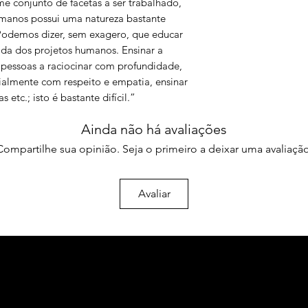
e conjunto de facetas a ser trabalhado,
pensamento
3. Programas para en
anos possui uma natureza bastante
O ensino do pensam
 Podemos dizer, sem exagero, que educar
O modelo do
design
cada dos projetos humanos. Ensinar a
Programa triárquico
s pessoas a raciocinar com profundidade,
Programa Ideal
cialmente com respeito e empatia, ensinar
Filosofia para crian
s etc.; isto é bastante difícil.”
Programa
Higher Ord
Habilidades do pens
Ainda não há avaliações
Pensamento dialétic
Programa de Enriquec
Compartilhe sua opinião. Seja o primeiro a deixar uma avaliação
Aceleração Cognitiva
(Case)
Avaliar
4. O construtivismo
5. Em busca de um cu
desenvolvimento de
A teoria do processa
pensamento
Os construtivismos
Currículos para o 