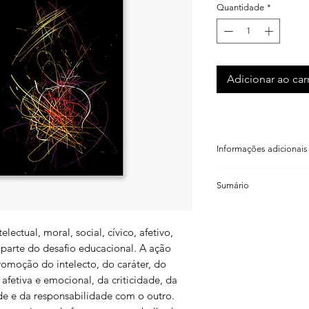
Quantidade
*
Adicionar ao car
Informações adicionais
Cristiano Mauro Ass
Sumário
ISBN: 978 85 98271 3
Código de barras: 9 
Introdução
Formato: 14×21cm
ectual, moral, social, cívico, afetivo,
Número de páginas: 
1. Ensinar a pensar
Peso: 320g
z parte do desafio educacional. A ação
Ano: 2007
omoção do intelecto, do caráter, do
2. O ensino do pens
 afetiva e emocional, da criticidade, da
Por que ensinar a pe
ade e da responsabilidade com o outro.
Alguns critérios para