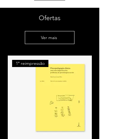
cinematográfica para compreender o
cotidiano escolar
Ofertas
Rejany Dominick
Os “movimentos” provocam
movimento
Ver mais
Eleonora Barrêto Taveira
Saberes de alunos e alunas do ensino
regular noturno: questão para a
1ª reimpressão
Escola?
Virgínia de Oliveira Silva
Formação de leitores e modos de
leitura dos profissionais da Secretaria
Municipal de Educação de Angra dos
Reis
Simone da Hora Macedo
A prática de reuniões dialógicas
como maneira de ação dentro de um