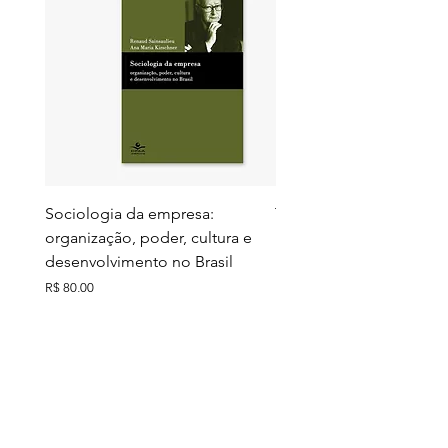
Sociologia da empresa:
Territórios do futuro: e
organização, poder, cultura e
meio ambiente e ação c
desenvolvimento no Brasil
Preço
R$ 130,00
Preço
R$ 80,00
Ver todos
Comprados junto