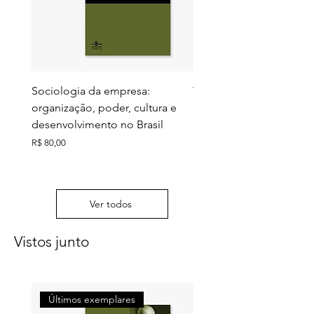
Sociologia da empresa:
Territórios do futuro: e
organização, poder, cultura e
meio ambiente e ação c
desenvolvimento no Brasil
Preço
R$ 130,00
Preço
R$ 80,00
Ver todos
Vistos junto
Últimos exemplares
Últimos exemplares