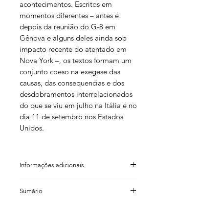
acontecimentos. Escritos em
momentos diferentes – antes e
depois da reunião do G-8 em
Gênova e alguns deles ainda sob
impacto recente do atentado em
Nova York –, os textos formam um
conjunto coeso na exegese das
causas, das consequencias e dos
desdobramentos interrelacionados
do que se viu em julho na Itália e no
dia 11 de setembro nos Estados
Unidos.
Informações adicionais
Giuseppe Cocco (organização)
Sumário
Graciela Hopstein (organização)
ISBN: 85 74901 28 8
Giuseppe Cocco
Código de barras: 9 788574 901282