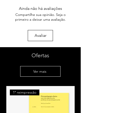
Introdução: A política das multidões
Formato: 14×21cm
Número de páginas: 152
Ainda não há avaliações
I. Um mundo novo ainda será
Peso: 230g
Compartilhe sua opinião. Seja o
possível?
Ano: 2002
primeiro a deixar uma avaliação.
Coleção: Política das multidões
Entrevista com Antonio Negri por
Giuseppe Cocco e Maurizio Lazzarato
Avaliar
“Somos todos nova-iorquinos” –
antes de Gênova, depois de Nova
York
Ofertas
Christian Marazzi
A crise da new economy e o trabalho
das multidões
Ver mais
II. Marchando para Gênova
Yann Moulier Boutang
1ª reimpressão
Após o mercado do liberalismo, a
marcha para a liberdade, porque o
liberalismo é interessante