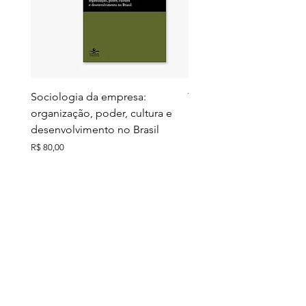
Sociologia da empresa:
Territórios do futuro: e
organização, poder, cultura e
meio ambiente e ação c
desenvolvimento no Brasil
Preço
R$ 130,00
Preço
R$ 80,00
Ver todos
Comprados junto
Últimos exemplares
Últimos exemplares