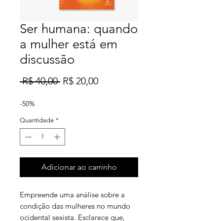
Ser humana: quando
a mulher está em
discussão
Preço
Preço
 R$ 40,00 
R$ 20,00
normal
promocional
-50%
Quantidade
*
Adicionar ao carrinho
Empreende uma análise sobre a
condição das mulheres no mundo
ocidental sexista. Esclarece que,