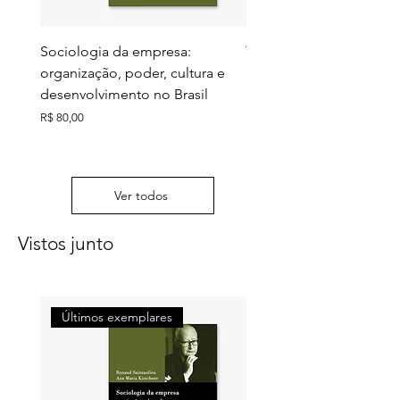
Sociologia da empresa:
Territórios do futuro: e
organização, poder, cultura e
meio ambiente e ação c
desenvolvimento no Brasil
Preço
R$ 130,00
Preço
R$ 80,00
Ver todos
Vistos junto
Últimos exemplares
Últimos exemplares