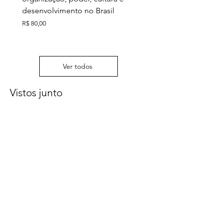
desenvolvimento no Brasil
Preço
R$ 130,00
Preço
R$ 80,00
Ver todos
Vistos junto
Últimos exemplares
Últimos exemplares