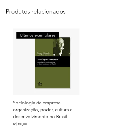
Socorro Nazaré Mota Dias
Produtos relacionados
A mulher da ilha que não existe
Últimos exemplares
Últimos exemplares
Sociologia da empresa:
Territórios do futuro: e
organização, poder, cultura e
meio ambiente e ação c
desenvolvimento no Brasil
Preço
R$ 130,00
Preço
R$ 80,00