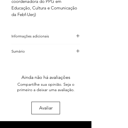
coordenadora do PPG em
Educação, Cultura e Comunicação
da Febf-Uerj)
Informações adicionais
Henrique Garcia Sobreira
Sumário
(organização)
ISBN: 978 85 98271 80 4
Henrique Garcia Sobreira
Código de barras: 9 788590 271804
Educação, cultura e comunicação nas
Formato: 13×21cm
periferias urbanas: primeiros
Número de páginas: 304
Ainda não há avaliações
resultados
Peso: 390g
Compartilhe sua opinião. Seja o
Ano: 2010
primeiro a deixar uma avaliação.
Paulo Melgaço da Silva Junior e
Antonio Flávio Barbosa Moreira
1. Periferias, sexualidades e educação
Avaliar
para a sexualidade: desafios para as
práticas curriculares