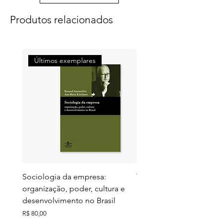
Produtos relacionados
Últimos exemplares
Últimos exemplares
Sociologia da empresa:
Territórios do futuro: e
organização, poder, cultura e
meio ambiente e ação c
desenvolvimento no Brasil
Preço
R$ 130,00
Preço
R$ 80,00