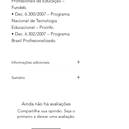
Profissionais da Educação –
Fundeb.
• Dec. 6.300/2007 – Programa
Nacional de Tecnologia
Educacional – Proinfo.
• Dec. 6.302/2007 – Programa
Brasil Profissionalizado.
Informações adicionais
Lamparina editora (organização)
Sumário
2ª edição
ISBN: 978 85 98271 76 7
Índice cronológico
Código de barras: 9 788598 271767
Siglas
Formato: 16×23cm
Lei de 15 de outubro de 1827
Número de páginas: 352
Ainda não há avaliações
Constituição da República Federativa
Peso: 400g
Compartilhe sua opinião. Seja o
do Brasil
Ano: 2010
primeiro a deixar uma avaliação.
Lei 9.394, de 20 de dezembro de 1996
Índice da Lei 9.394/1996