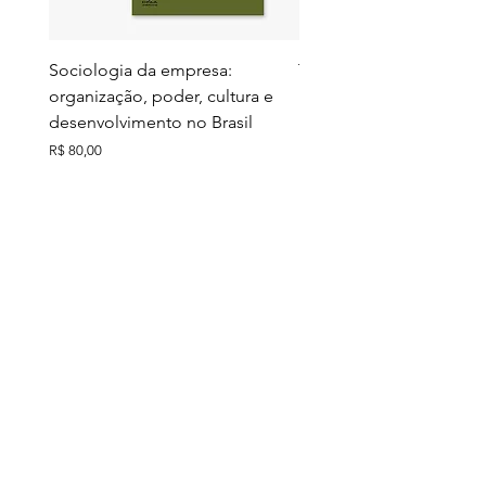
Sociologia da empresa:
Territórios do futuro: e
organização, poder, cultura e
meio ambiente e ação c
desenvolvimento no Brasil
Preço
R$ 130,00
Preço
R$ 80,00
Ver todos
Comprados junto
Últimos exemplares
Últimos exemplares