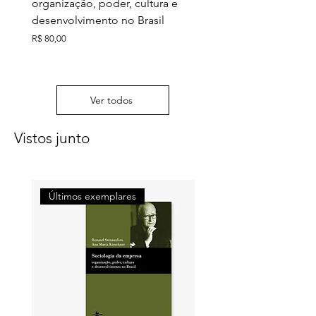
organização, poder, cultura e
meio ambiente e ação c
desenvolvimento no Brasil
Preço
R$ 130,00
Preço
R$ 80,00
Ver todos
Vistos junto
Últimos exemplares
Últimos exemplares