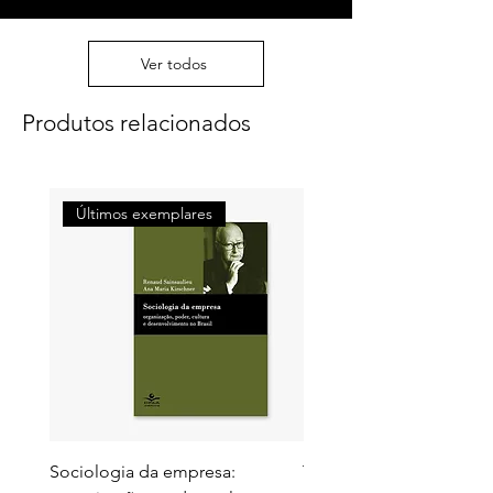
Projetos
Ver todos
Bibliografia
Produtos relacionados
Últimos exemplares
Últimos exemplares
Sociologia da empresa:
Territórios do futuro: e