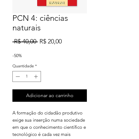
PCN 4: ciências
naturais
Preço
Preço
 R$ 40,00 
R$ 20,00
normal
promocional
-50%
Quantidade
*
Adicionar ao carrinho
A formação do cidadão produtivo
exige sua inserção numa sociedade
em que o conhecimento científico e
tecnológico é cada vez mais