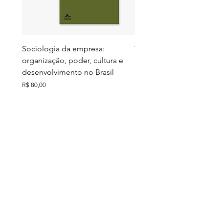
Sociologia da empresa:
Territórios do futuro: e
organização, poder, cultura e
meio ambiente e ação c
desenvolvimento no Brasil
Preço
R$ 130,00
Preço
R$ 80,00
Ver todos
Comprados junto
Últimos exemplares
Últimos exemplares