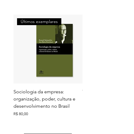
Últimos exemplares
Últimos exemplares
Sociologia da empresa:
Territórios do futuro: e
organização, poder, cultura e
meio ambiente e ação c
desenvolvimento no Brasil
Preço
R$ 130,00
Preço
R$ 80,00