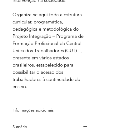
intervenção na sociedade.
Organiza-se aqui toda a estrutura
curricular, programática,
pedagógica e metodológica do
Projeto Integração – Programa de
Formação Profissional da Central
Única dos Trabalhadores (CUT) –,
presente em vários estados
brasileiros, estabelecido para
possibilitar o acesso dos
trabalhadores à continuidade do
ensino.
Informações adicionais
Maristela Miranda Barbara
Sumário
Rosana Miyashiro
Sandra Regina de Oliveira Garcia
Apresentação da coleção