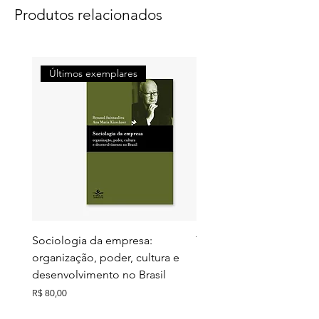
Produtos relacionados
Últimos exemplares
Últimos exemplares
Sociologia da empresa:
Territórios do futuro: e
organização, poder, cultura e
meio ambiente e ação c
desenvolvimento no Brasil
Preço
R$ 130,00
Preço
R$ 80,00