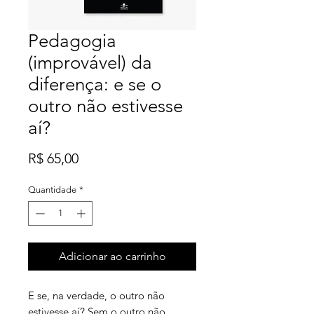
Pedagogia
(improvável) da
diferença: e se o
outro não estivesse
aí?
Preço
R$ 65,00
Quantidade
*
Adicionar ao carrinho
E se, na verdade, o outro não
estivesse aí? Sem o outro não